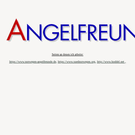
Seiten an denen ich arbeite:
https://www.norwegen-angelfreunde.de
,
https://www.suednorwegen.org
,
http://www.hoddel.net ,