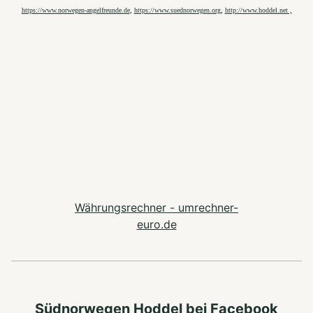
https://www.norwegen-angelfreunde.de
,
https://www.suednorwegen.org
,
http://www.hoddel.net ,
Währungsrechner - umrechner-
euro.de
Südnorwegen Hoddel bei Facebook