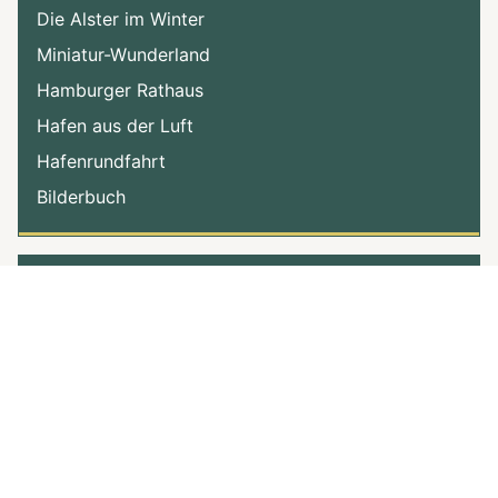
Die Alster im Winter
Miniatur-Wunderland
Hamburger Rathaus
Hafen aus der Luft
Hafenrundfahrt
Bilderbuch
Wer ist online
Aktuell sind 155 Gäste und ein Mitglied online
Benutzername