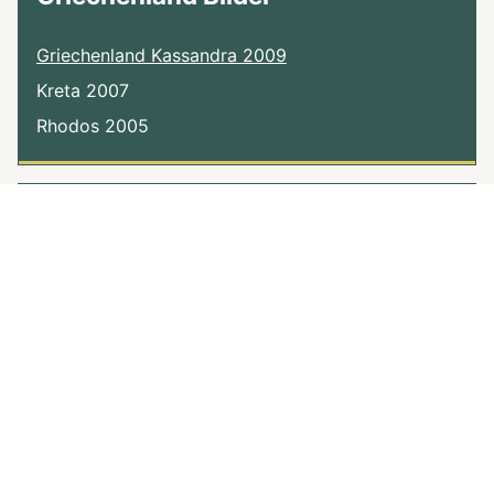
Griechenland Kassandra 2009
Kreta 2007
Rhodos 2005
Hamburg Bilder
Die Alster im Winter
Miniatur-Wunderland
Hamburger Rathaus
Hafen aus der Luft
Hafenrundfahrt
Bilderbuch